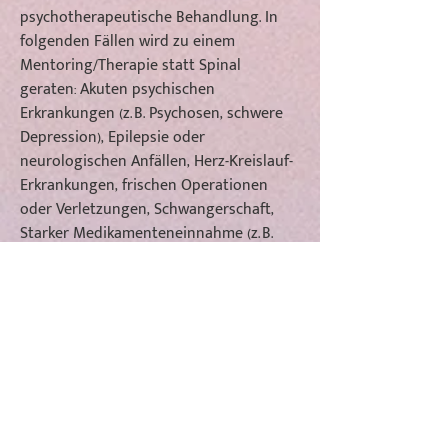
psychotherapeutische Behandlung. In
folgenden Fällen wird zu einem
Mentoring/Therapie statt Spinal
geraten: Akuten psychischen
Erkrankungen (z. B. Psychosen, schwere
Depression), Epilepsie oder
neurologischen Anfällen, Herz-Kreislauf-
Erkrankungen, frischen Operationen
oder Verletzungen, Schwangerschaft,
Starker Medikamenteneinnahme (z. B.
Psychopharmaka).
Wenn du dir unsicher bist oder gerade
in ärztlicher/therapeutischer Begleitung
bist: Sprich gern vorher mit mir oder
deiner behandelnden Person.
Gemeinsam finden wir den passenden
Rahmen für dich.