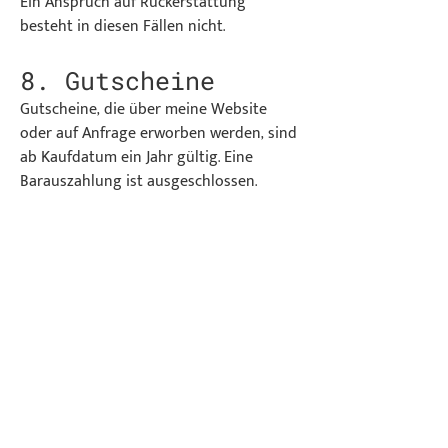
Ein Anspruch auf Rückerstattung
besteht in diesen Fällen nicht.
8. Gutscheine
Gutscheine, die über meine Website
oder auf Anfrage erworben werden, sind
ab Kaufdatum ein Jahr gültig. Eine
Barauszahlung ist ausgeschlossen.
9. Haftung
Ich hafte nur für Schäden, die auf
Vorsatz oder grober Fahrlässigkeit
beruhen.
Für mittelbare Schäden, Folgeschäden
oder entgangenen Gewinn übernehme
ich keine Haftung.
Deine Eigenverantwortung bleibt
während der gesamten Zusammenarbeit